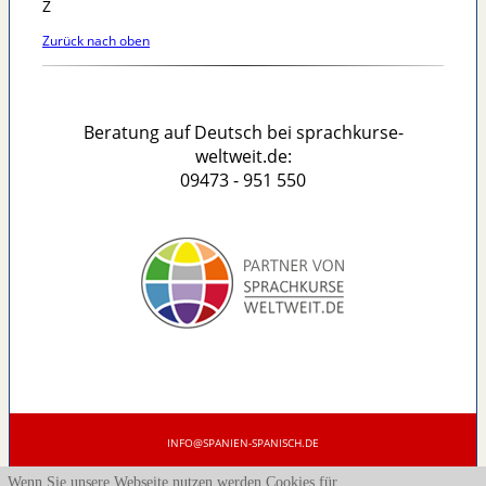
Z
Zurück nach oben
Beratung auf Deutsch bei sprachkurse-
weltweit.de:
09473 - 951 550
INFO@SPANIEN-SPANISCH.DE
BERATUNG AUF DEUTSCH BEI SPRACHKURSE-WELTWEIT.DE: 09473 - 951 550
-
Wenn Sie unsere Webseite nutzen werden Cookies für