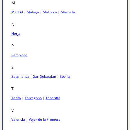
M
Madrid
|
Malaga
|
Mallorca
|
Marbella
N
Nerja
P
Pamplona
S
Salamanca
|
San Sebastian
|
Sevilla
T
Tarifa
|
Tarragona
|
Teneriffa
V
Valencia
|
Vejer de la Frontera