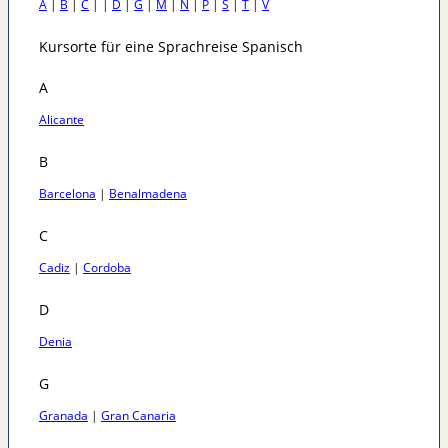
A
|
B
|
C
| |
D
|
G
|
M
|
N
|
P
|
S
|
T
|
V
Kursorte für eine Sprachreise Spanisch
A
Alicante
B
Barcelona
|
Benalmadena
C
Cadiz
|
Cordoba
D
Denia
G
Granada
|
Gran Canaria